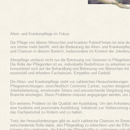
Alten- und Krankenpflege im Fokus
Die Pflege von älteren Menschen und kranken Patient*innen ist eine d
uns immer mehr betrifft, wird die Bedeutung der Alten- und Krankenpfleg
und Chancen in diesem Bereich, insbesondere im Kontext der Jobrekrut
Altenpflege umfasst nicht nur die Betreuung von Senioren in Pflegehe
Die Rolle der Pflegenden ist es, individuelle Bedürfnisse zu erkennen 
konzentriert sich auf die Behandlung und Betreuung von Menschen mit
essenziell und erfordern Fachwissen, Empathie und Geduld.
Die Alten- und Krankenpflege steht vor zahlreichen Herausforderungen. 
Pflegeeinrichtungen, einschließlich Comminis Caritas, suchen dringe
Arbeitsbelastung, emotionaler Stress und unzureichende Vergütung tragen
Branche einsteigen. Diese Probleme müssen angegangen werden, um die
Ein weiteres Problem ist die Qualität der Ausbildung. Um den Anforder
eine fundierte und praxisnahe Ausbildung. Initiativen zur Verbesserung
das Fachpersonal zu fördern und zu halten.
Trotz der Herausforderungen gibt es auch zahlreiche Chancen im Berei
entscheidende Rolle dabei, den Pflegealltag zu erleichtern und die Effi
können dazu beitragen, die Arbeit der Pflegekräfte zu optimieren und gle