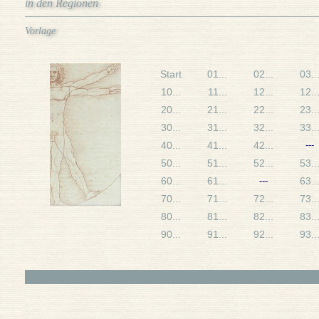
in den Regionen
Vorlage
Start
01...
02...
03..
10...
11...
12...
12..
20...
21...
22...
23..
30...
31...
32...
33..
40...
41...
42...
---
50...
51...
52...
53..
60...
61...
---
63..
70...
71...
72...
73..
80...
81...
82...
83..
90...
91...
92...
93..