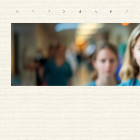
0....
1....
2....
3....
4....
5....
6....
7....